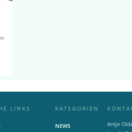
en
HE LINKS
KATEGORIEN
KONTA
Antje Old
M
NEWS