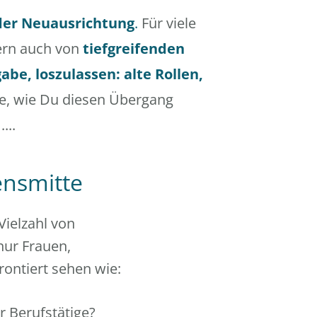
 der Neuausrichtung
.
Für viele
dern auch von
tiefgreifenden
abe, loszulassen: alte Rollen,
de, wie Du diesen Übergang
...
ensmitte
Vielzahl von
nur Frauen,
ontiert sehen wie:
r Berufstätige?